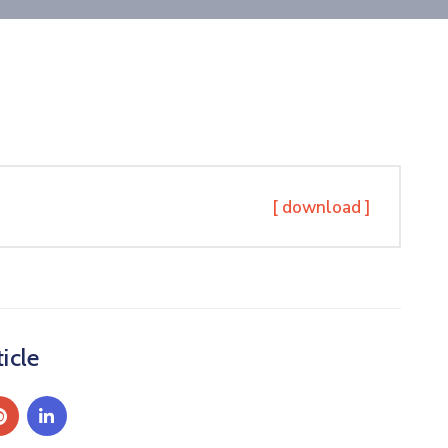
[ download ]
icle