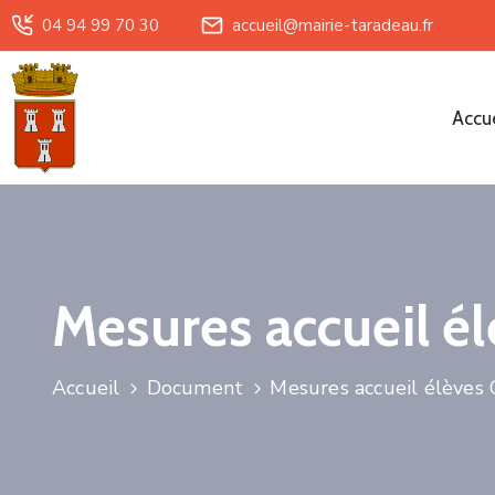
04 94 99 70 30
accueil@mairie-taradeau.fr
Accue
Mesures accueil 
Accueil
Document
Mesures accueil élève