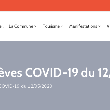
il
La Commune
Tourisme
Manifestations
V
élèves COVID-19 du 
s COVID-19 du 12/05/2020