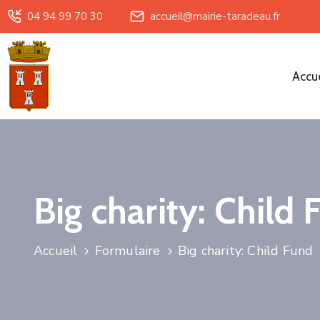
04 94 99 70 30
accueil@mairie-taradeau.fr
Accue
Big charity: Child
Accueil
Formulaire
Big charity: Child Fund