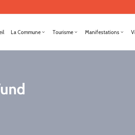
il
La Commune
Tourisme
Manifestations
V
 Fund