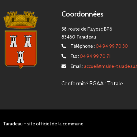
Coordonnées
38, route de Flayosc BP6
83460 Taradeau
Téléphone :
04 94 99 70 30
Fax :
04 94 99 70 71
Email :
accueil@mairie-taradeau.
Conformité RGAA : Totale
Taradeau – site officiel de la commune