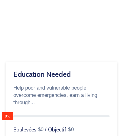
Education Needed
Help poor and vulnerable people
overcome emergencies, earn a living
through...
0%
Soulevées
$0
/
Objectif
$0