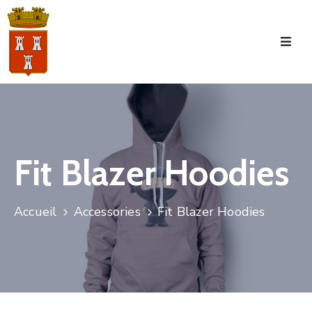
Accueil
La
Commune
Tourisme
Fit Blazer Hoodies
Manifestations
Vie
Accueil
Accessories
Fit Blazer Hoodies
Municipale
Services
Jeunesse