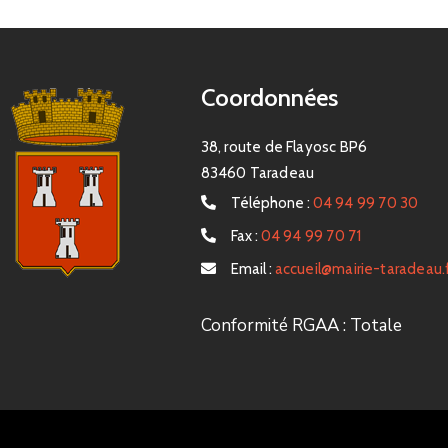
Coordonnées
38, route de Flayosc BP6
83460 Taradeau
Téléphone :
04 94 99 70 30
Fax :
04 94 99 70 71
Email :
accueil@mairie-taradeau.
Conformité RGAA : Totale