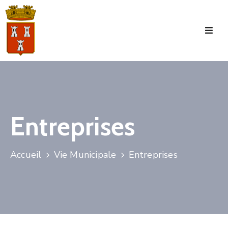
Accueil
La
Commune
Tourisme
Entreprises
Manifestations
Vie
Accueil
Vie Municipale
Entreprises
Municipale
Services
Jeunesse