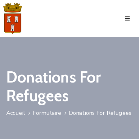
Accueil
La
Commune
Tourisme
Donations For
Manifestations
Refugees
Vie
Municipale
Services
Accueil
Formulaire
Donations For Refugees
Jeunesse