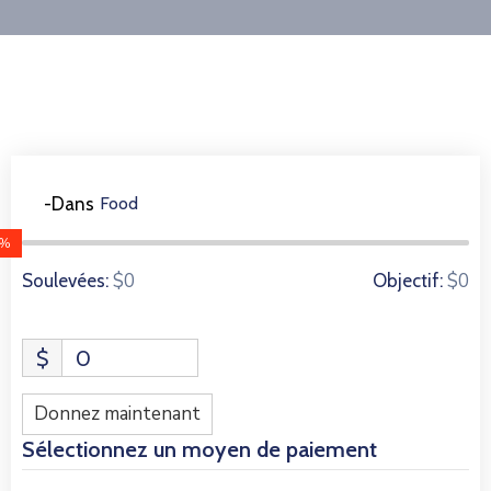
-Dans
Food
0 Les donateurs
0%
$0
$0
Soulevées:
Objectif:
$
0
Donnez maintenant
Sélectionnez un moyen de paiement