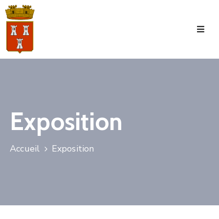
Accueil
La
Commune
Tourisme
Exposition
Manifestations
Vie
Accueil
Exposition
Municipale
Services
Jeunesse