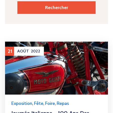
21
AOÛT
2022
Exposition
,
Fête
,
Foire
,
Repas