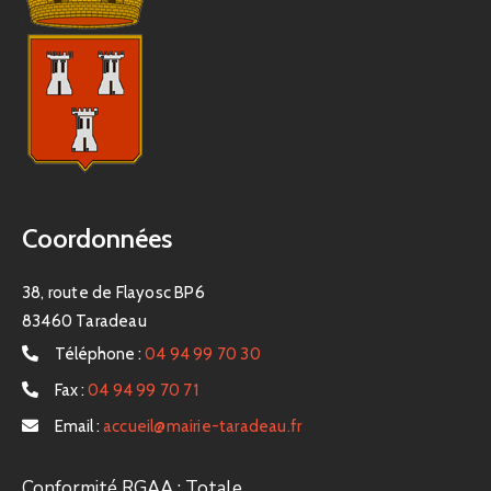
Coordonnées
38, route de Flayosc BP6
83460 Taradeau
Téléphone :
04 94 99 70 30
Fax :
04 94 99 70 71
Email :
accueil@mairie-taradeau.fr
Conformité RGAA : Totale