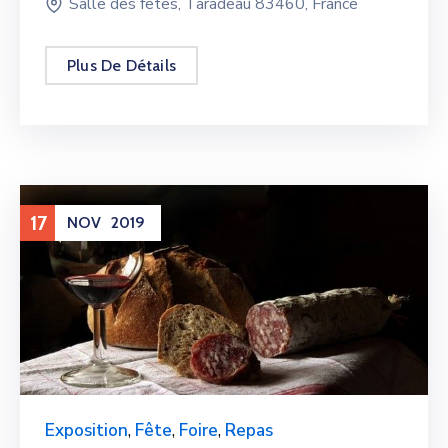
Salle des fêtes, Taradeau 83460, France
Plus De Détails
17
NOV
2019
Exposition
,
Fête
,
Foire
,
Repas