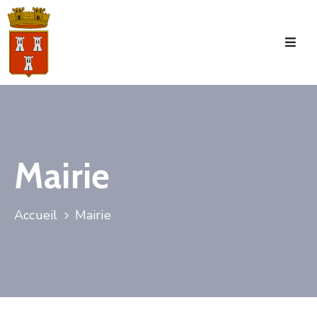
Accueil
La
Commune
Tourisme
Mairie
Manifestations
Vie
Accueil
Mairie
Municipale
Services
Jeunesse