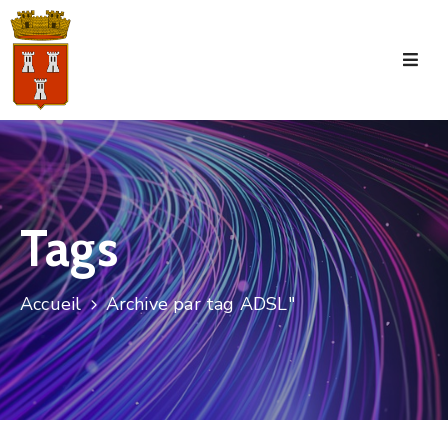
Accueil
La
Commune
Tourisme
Tags
Manifestations
Vie
Accueil
Archive par tag ADSL"
Municipale
Services
Jeunesse