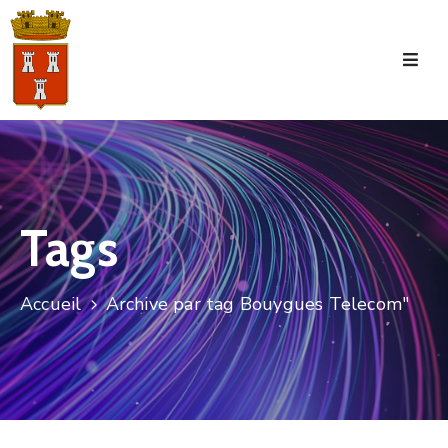
Accueil
La
Commune
Tourisme
Tags
Manifestations
Vie
Accueil
Archive par tag Bouygues Telecom"
Municipale
Services
Jeunesse