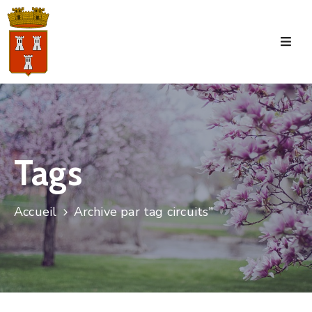
Accueil
La
Commune
Tourisme
Tags
Manifestations
Vie
Accueil
Archive par tag circuits"
Municipale
Services
Jeunesse