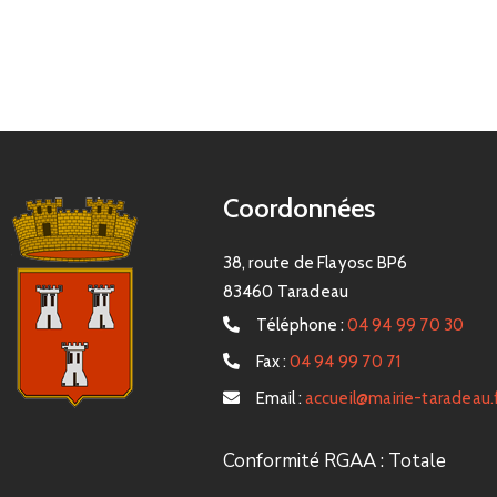
Coordonnées
38, route de Flayosc BP6
83460 Taradeau
Téléphone :
04 94 99 70 30
Fax :
04 94 99 70 71
Email :
accueil@mairie-taradeau.
Conformité RGAA : Totale