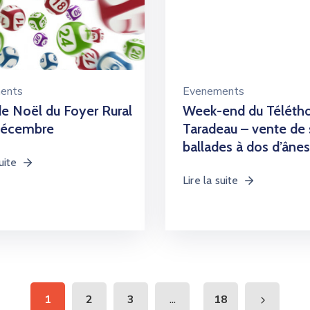
ents
Evenements
e Noël du Foyer Rural
Week-end du Téléth
 décembre
Taradeau – vente de 
ballades à dos d’ânes
uite
Lire la suite
...
1
2
3
18