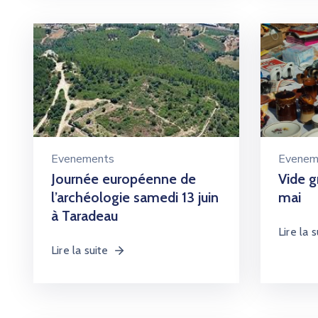
Evenements
Evenem
Journée européenne de
Vide g
l’archéologie samedi 13 juin
mai
à Taradeau
Lire la s
Lire la suite