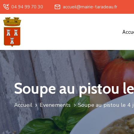
04 94 99 70 30
accueil@mairie-taradeau.fr
Accue
Soupe au pistou le 
Accueil
Evenements
Soupe au pistou le 4 j