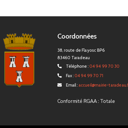
Coordonnées
38, route de Flayosc BP6
83460 Taradeau
Téléphone :
04 94 99 70 30
Fax :
04 94 99 70 71
Email :
accueil@mairie-taradeau.
Conformité RGAA : Totale