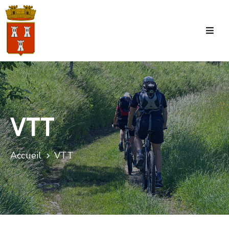
Accueil
La
Commune
Tourisme
VTT
Manifestations
Vie
Accueil
VTT
Municipale
Services
Jeunesse