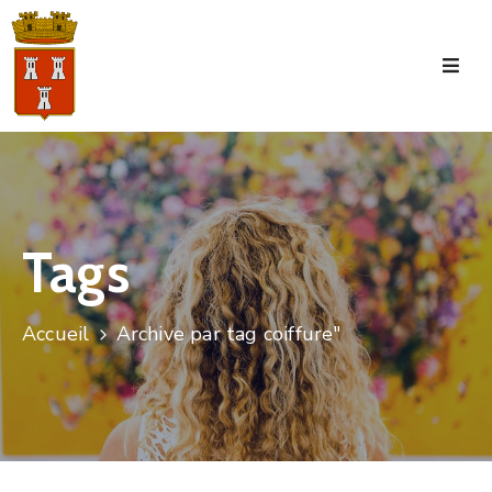
Accueil
La
Commune
Tourisme
Tags
Manifestations
Vie
Accueil
Archive par tag coiffure"
Municipale
Services
Jeunesse