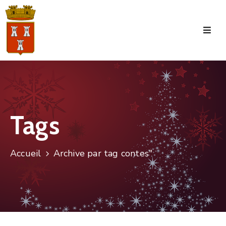
Accueil
La
Commune
Tourisme
Tags
Manifestations
Vie
Accueil
Archive par tag contes"
Municipale
Services
Jeunesse