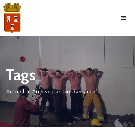
Accueil
La
Commune
Tourisme
Tags
Manifestations
Vie
Accueil
Archive par tag dansante"
Municipale
Services
Jeunesse