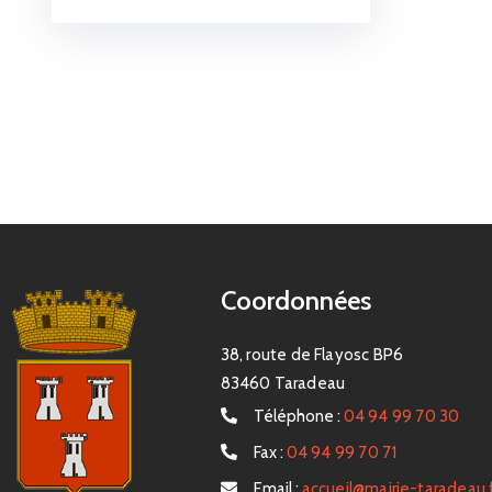
Coordonnées
38, route de Flayosc BP6
83460 Taradeau
Téléphone :
04 94 99 70 30
Fax :
04 94 99 70 71
Email :
accueil@mairie-taradeau.