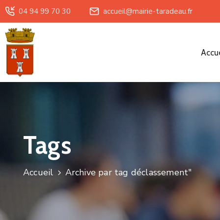
04 94 99 70 30
accueil@mairie-taradeau.fr
Accue
Tags
Accueil
Archive par tag déclassement"