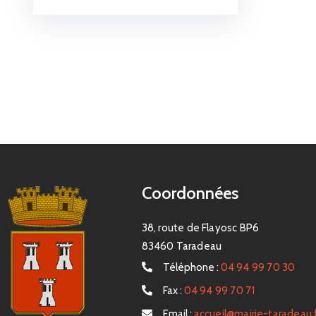
Coordonnées
38, route de Flayosc BP6
83460 Taradeau
Téléphone :
04 94 99 70 30
Fax :
04 94 99 70 71
Email :
accueil@mairie-taradeau.