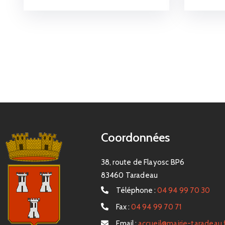
Coordonnées
38, route de Flayosc BP6
83460 Taradeau
Téléphone :
04 94 99 70 30
Fax :
04 94 99 70 71
Email :
accueil@mairie-taradeau.