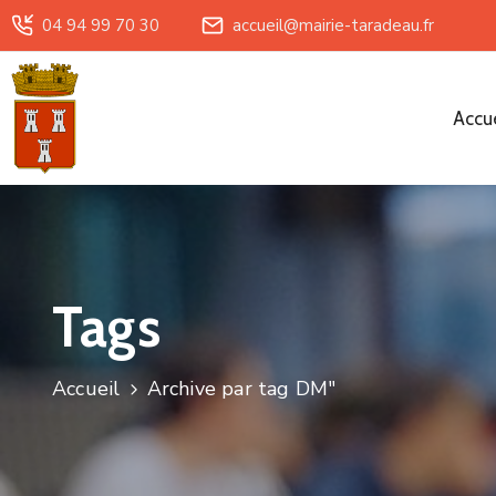
04 94 99 70 30
accueil@mairie-taradeau.fr
Accue
Tags
Accueil
Archive par tag DM"