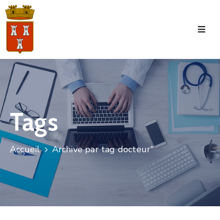
Accueil
La
Commune
Tourisme
Tags
Manifestations
Vie
Accueil
Archive par tag docteur"
Municipale
Services
Jeunesse