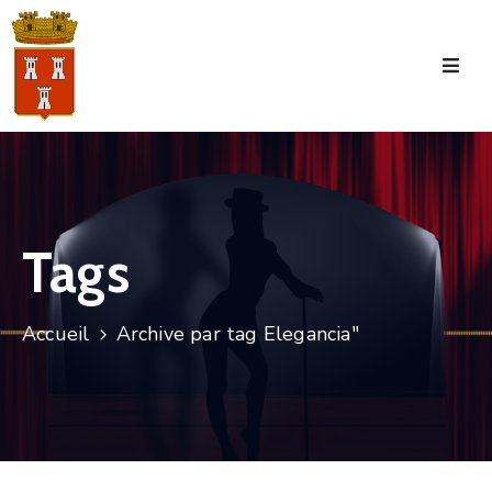
Accueil
La
Commune
Tourisme
Tags
Manifestations
Vie
Accueil
Archive par tag Elegancia"
Municipale
Services
Jeunesse