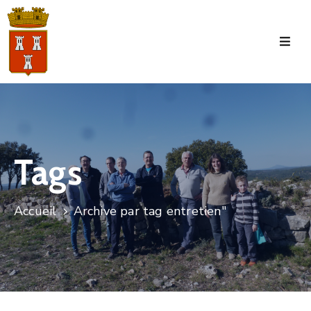
Accueil
La
Commune
Tourisme
Tags
Manifestations
Vie
Accueil
Archive par tag entretien"
Municipale
Services
Jeunesse