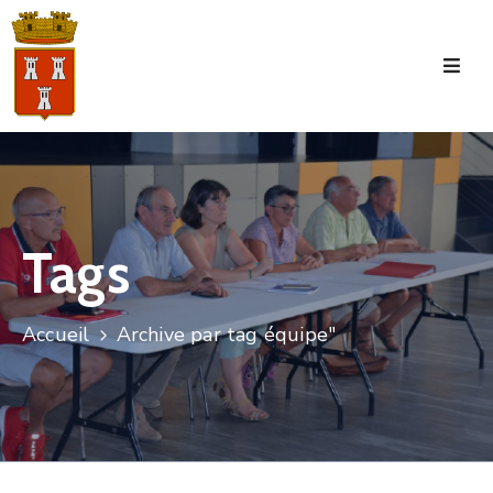
Accueil
La
Commune
Tourisme
Tags
Manifestations
Vie
Accueil
Archive par tag équipe"
Municipale
Services
Jeunesse