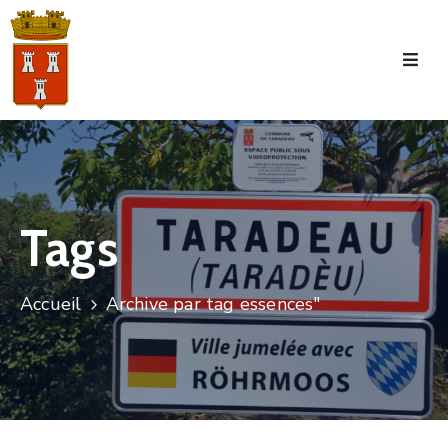
Accueil
La
Commune
Tourisme
Tags
Manifestations
Vie
Accueil
Archive par tag essences"
Municipale
Services
Jeunesse