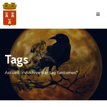
Accueil
La
Commune
Tourisme
Tags
Manifestations
Vie
Accueil
Archive par tag fantomes"
Municipale
Services
Jeunesse