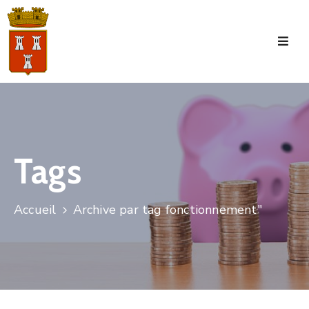
Accueil
La
Commune
Tourisme
Tags
Manifestations
Vie
Accueil
Archive par tag fonctionnement"
Municipale
Services
Jeunesse