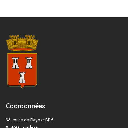
Coordonnées
38, route de Flayosc BP6
83460 Taradeau