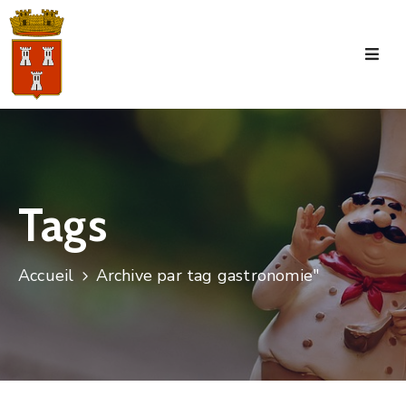
Accueil
La
Commune
Tourisme
Tags
Manifestations
Vie
Accueil
Archive par tag gastronomie"
Municipale
Services
Jeunesse