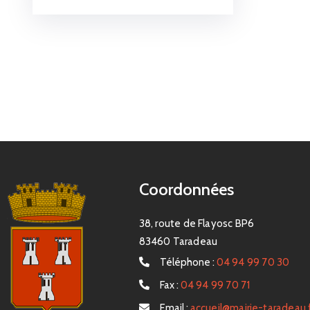
Coordonnées
38, route de Flayosc BP6
83460 Taradeau
Téléphone :
04 94 99 70 30
Fax :
04 94 99 70 71
Email :
accueil@mairie-taradeau.