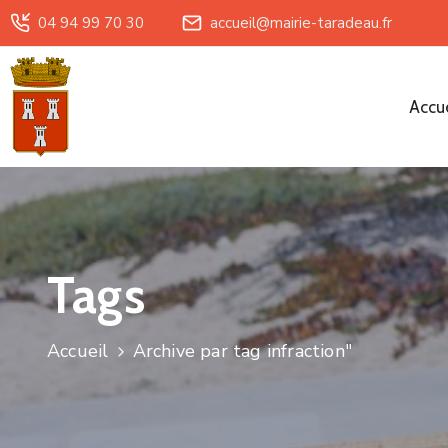
04 94 99 70 30
accueil@mairie-taradeau.fr
Accue
Tags
Accueil
Archive par tag infraction"