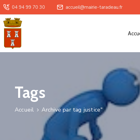
04 94 99 70 30
accueil@mairie-taradeau.fr
Accue
Tags
Accueil
Archive par tag justice"