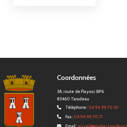
Coordonnées
38, route de Flayosc BP6
83460 Taradeau
Téléphone :
04 94 99 70 30
Fax :
04 94 99 70 71
Email :
accueil@mairie-taradeau.