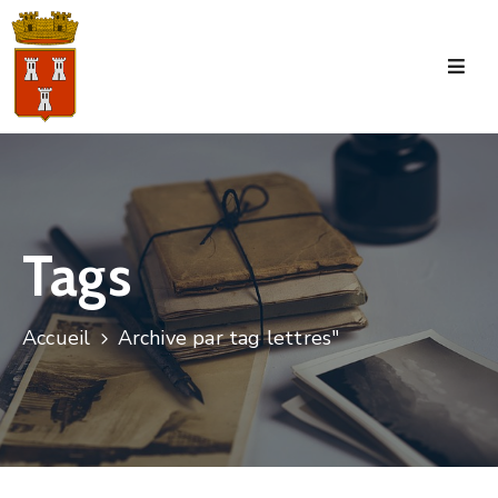
Accueil
La
Commune
Tourisme
Tags
Manifestations
Vie
Accueil
Archive par tag lettres"
Municipale
Services
Jeunesse