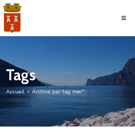
Accueil
La
Commune
Tourisme
Tags
Manifestations
Vie
Accueil
Archive par tag mer"
Municipale
Services
Jeunesse