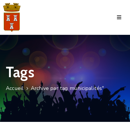
Accueil
La
Commune
Tourisme
Tags
Manifestations
Vie
Accueil
Archive par tag municipalités"
Municipale
Services
Jeunesse