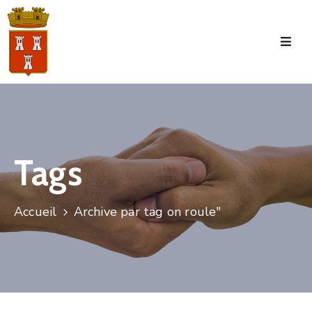
Accueil
La
Commune
Tourisme
Tags
Manifestations
Vie
Accueil
Archive par tag on roule"
Municipale
Services
Jeunesse