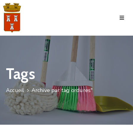
Accueil
La
Commune
Tourisme
Tags
Manifestations
Vie
Accueil
Archive par tag ordures"
Municipale
Services
Jeunesse