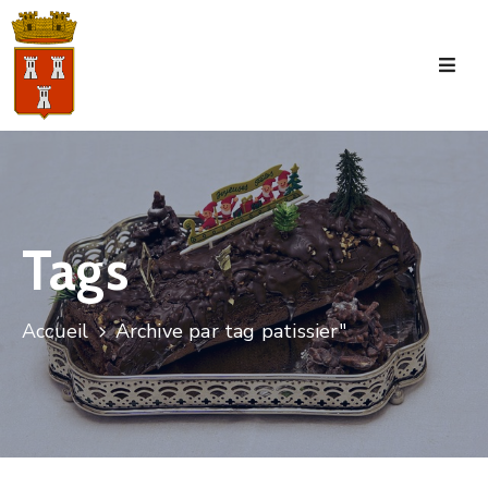
Accueil
La
Commune
Tourisme
Tags
Manifestations
Vie
Accueil
Archive par tag patissier"
Municipale
Services
Jeunesse