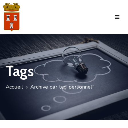
Accueil
La
Commune
Tourisme
Tags
Manifestations
Vie
Accueil
Archive par tag personnel"
Municipale
Services
Jeunesse