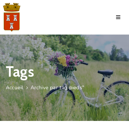
Accueil
La
Commune
Tourisme
Tags
Manifestations
Vie
Accueil
Archive par tag pieds"
Municipale
Services
Jeunesse