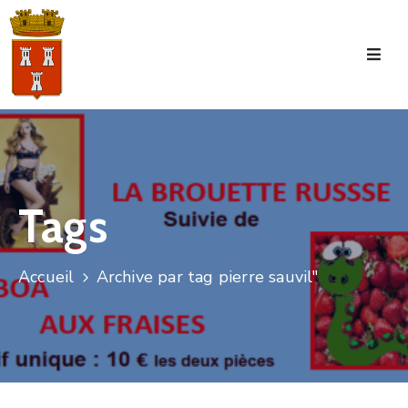
Accueil
La
Commune
Tourisme
Tags
Manifestations
Vie
Accueil
Archive par tag pierre sauvil"
Municipale
Services
Jeunesse