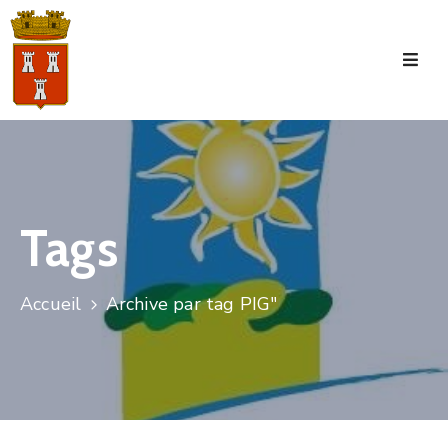
Accueil
La
Commune
Tourisme
Tags
Manifestations
Vie
Accueil
Archive par tag PIG"
Municipale
Services
Jeunesse