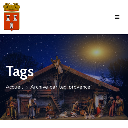
Accueil
La
Commune
Tourisme
Tags
Manifestations
Vie
Accueil
Archive par tag provence"
Municipale
Services
Jeunesse