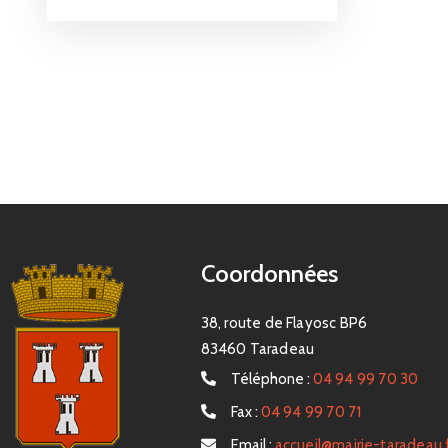
Coordonnées
38, route de Flayosc BP6
83460 Taradeau
Téléphone :
04 94 99 70 30
Fax :
04 94 99 70 71
Email :
accueil@mairie-taradeau.