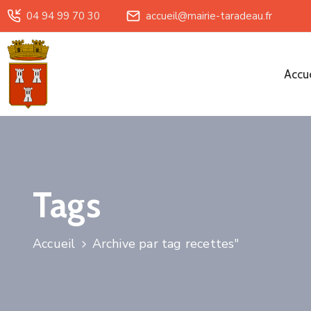
04 94 99 70 30
accueil@mairie-taradeau.fr
Accue
Tags
Accueil
Archive par tag recettes"