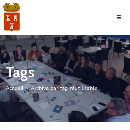
Accueil
La
Commune
Tourisme
Tags
Manifestations
Vie
Accueil
Archive par tag réutilisable"
Municipale
Services
Jeunesse