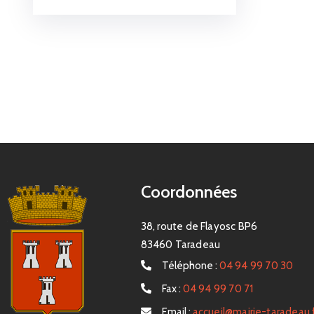
Coordonnées
38, route de Flayosc BP6
83460 Taradeau
Téléphone :
04 94 99 70 30
Fax :
04 94 99 70 71
Email :
accueil@mairie-taradeau.