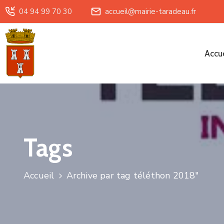
04 94 99 70 30
accueil@mairie-taradeau.fr
Accue
Tags
Accueil
Archive par tag téléthon 2018"