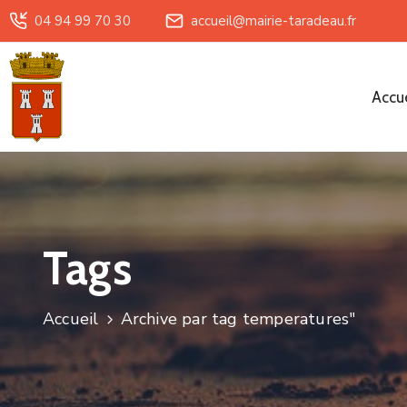
04 94 99 70 30
accueil@mairie-taradeau.fr
Accue
Tags
Accueil
Archive par tag temperatures"