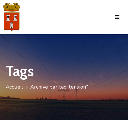
Accueil
La
Commune
Tourisme
Tags
Manifestations
Vie
Accueil
Archive par tag tension"
Municipale
Services
Jeunesse