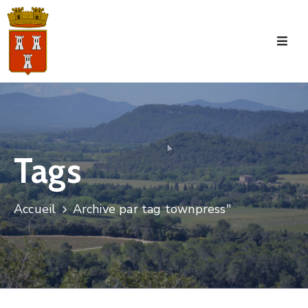
Accueil
La
Commune
Tourisme
Tags
Manifestations
Vie
Accueil
Archive par tag townpress"
Municipale
Services
Jeunesse