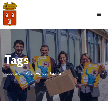
Accueil
La
Commune
Tourisme
Tags
Manifestations
Vie
Accueil
Archive par tag tri"
Municipale
Services
Jeunesse