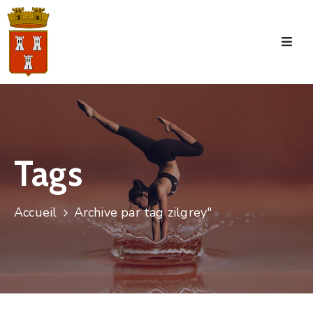
Accueil
La
Commune
Tourisme
Tags
Manifestations
Vie
Accueil
Archive par tag zilgrey"
Municipale
Services
Jeunesse