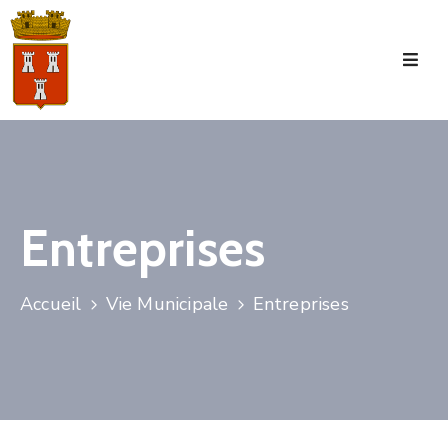
Accueil
La
Commune
Tourisme
Entreprises
Manifestations
Vie
Accueil
Vie Municipale
Entreprises
Municipale
Services
Jeunesse